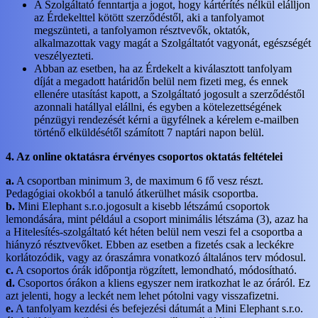
A Szolgáltató fenntartja a jogot, hogy kártérítés nélkül elálljon
az Érdekelttel kötött szerződéstől, aki a tanfolyamot
megszünteti, a tanfolyamon résztvevők, oktatók,
alkalmazottak vagy magát a Szolgáltatót vagyonát, egészségét
veszélyezteti.
Abban az esetben, ha az Érdekelt a kiválasztott tanfolyam
díját a megadott határidőn belül nem fizeti meg, és ennek
ellenére utasítást kapott, a Szolgáltató jogosult a szerződéstől
azonnali hatállyal elállni, és egyben a kötelezettségének
pénzügyi rendezését kérni a ügyfélnek a kérelem e-mailben
történő elküldésétől számított 7 naptári napon belül.
4. Az online oktatásra érvényes csoportos oktatás feltételei
a.
A csoportban minimum 3, de maximum 6 fő vesz részt.
Pedagógiai okokból a tanuló átkerülhet másik csoportba.
b.
Mini Elephant s.r.o.jogosult a kisebb létszámú csoportok
lemondására, mint például a csoport minimális létszáma (3), azaz ha
a Hitelesítés-szolgáltató két héten belül nem veszi fel a csoportba a
hiányzó résztvevőket. Ebben az esetben a fizetés csak a leckékre
korlátozódik, vagy az óraszámra vonatkozó általános terv módosul.
c.
A csoportos órák időpontja rögzített, lemondható, módosítható.
d.
Csoportos órákon a kliens egyszer nem iratkozhat le az óráról. Ez
azt jelenti, hogy a leckét nem lehet pótolni vagy visszafizetni.
e.
A tanfolyam kezdési és befejezési dátumát a Mini Elephant s.r.o.