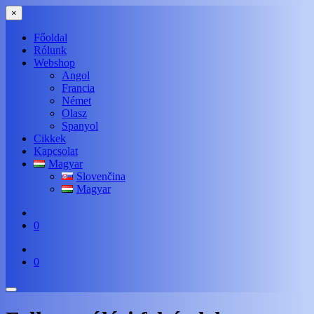
×
Főoldal
Rólunk
Webshop
Angol
Francia
Német
Olasz
Spanyol
Cikkek
Kapcsolat
Magyar
Slovenčina
Magyar
0
0