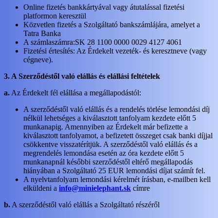
Online fizetés bankkártyával vagy átutalással fizetési
platformon keresztül
Közvetlen fizetés a Szolgáltató bankszámlájára, amelyet a
Tatra Banka
A számlaszámra:SK 28 1100 0000 0029 4127 4061
Fizetési értesítés: Az Érdekelt vezeték- és keresztneve (vagy
cégneve).
3. A Szerződéstől való elállás és elállási feltételek
a.
Az Érdekelt fél elállása a megállapodástól:
A szerződéstől való elállás és a rendelés törlése lemondási díj
nélkül lehetséges a kiválasztott tanfolyam kezdete előtt 5
munkanapig. Amennyiben az Érdekelt már befizette a
kiválasztott tanfolyamot, a befizetett összeget csak banki díjjal
csökkentve visszatérítjük. A szerződéstől való elállás és a
megrendelés lemondása esetén az óra kezdete előtt 5
munkanapnál későbbi szerződéstől eltérő megállapodás
hiányában a Szolgáltató 25 EUR lemondási díjat számít fel.
A nyelvtanfolyam lemondási kérelmét írásban, e-mailben kell
elküldeni a
info@minielephant.sk
címre
b.
A szerződéstől való elállás a Szolgáltató részéről