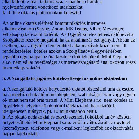
által küldött e-mail tartalmazza. e-mailben elküldi a
nyelvtanfolyamra vonatkozó utasításokat.
f.
Online oktatás platformokon keresztül
Az online oktatás elérhető kommunikációs internetes
alkalmazásokon (Skype, Zoom, MS Teams, Viber, Messenger,
Whatsapp) keresztül történik. Az Ügyfél köteles felhasználónevét a
Szolgáltató részére megadni, ha az alkalmazás ezt igényli. Abban az
esetben, ha az ügyfél a fent említett alkalmazások közül nem áll
rendelkezésére, köteles azokat a Szolgáltatóval egyetértésben
legalább egy nappal az óra kezdete előtt telepíteni. Mini Elephant
s.r.o. nem vállal felelősséget az internetszolgáltató által okozott rossz
internetkapcsolatért.
5. A Szolgáltató jogai és kötelezettségei az online oktatásban
a.
A szolgáltató köteles helyettesítő oktatót biztosítani arra az esetre,
ha a megbízott oktató munkaképtelen, szabadságon van vagy egyéb
ok miatt nem tud órát tartani. A Mini Elephant s.r.o. nem köteles az
ügyfeleket helyettesítő oktatóról tájékoztatni, ha oktatójuk
ideiglenesen hiányzik, pl. 10 munkanapon belül.
b.
Az oktató pedagógiai és egyéb személyi okokból tanév közben
helyettesíthető. Mini Elephant s.r.o. erről a változásról az ügyfelet
(személyesen, telefonon vagy e-mailben) legkésőbb az oktatóváltás
napján tájékoztatja.