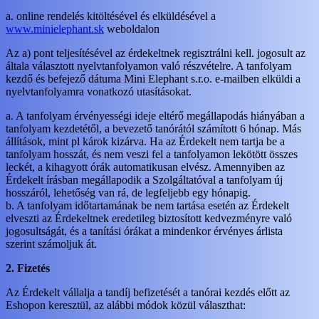
a. online rendelés kitöltésével és elküldésével a
www.minielephant.sk
weboldalon
Az a) pont teljesítésével az érdekeltnek regisztrálni kell. jogosult az
általa választott nyelvtanfolyamon való részvételre. A tanfolyam
kezdő és befejező dátuma Mini Elephant s.r.o. e-mailben elküldi a
nyelvtanfolyamra vonatkozó utasításokat.
a. A tanfolyam érvényességi ideje eltérő megállapodás hiányában a
tanfolyam kezdetétől, a bevezető tanórától számított 6 hónap. Más
állítások, mint pl károk kizárva. Ha az Érdekelt nem tartja be a
tanfolyam hosszát, és nem veszi fel a tanfolyamon lekötött összes
leckét, a kihagyott órák automatikusan elvész. Amennyiben az
Érdekelt írásban megállapodik a Szolgáltatóval a tanfolyam új
hosszáról, lehetőség van rá, de legfeljebb egy hónapig.
b. A tanfolyam időtartamának be nem tartása esetén az Érdekelt
elveszti az Érdekeltnek eredetileg biztosított kedvezményre való
jogosultságát, és a tanítási órákat a mindenkor érvényes árlista
szerint számoljuk át.
2. Fizetés
Az Érdekelt vállalja a tandíj befizetését a tanórai kezdés előtt az
Eshopon keresztül, az alábbi módok közül választhat: