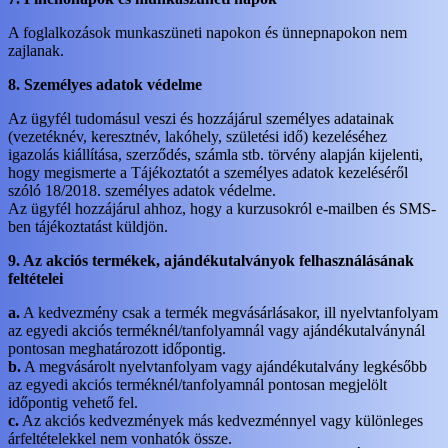
A foglalkozások munkaszüneti napokon és ünnepnapokon nem
zajlanak.
8. Személyes adatok védelme
Az ügyfél tudomásul veszi és hozzájárul személyes adatainak
(vezetéknév, keresztnév, lakóhely, születési idő) kezeléséhez
igazolás kiállítása, szerződés, számla stb. törvény alapján kijelenti,
hogy megismerte a Tájékoztatót a személyes adatok kezeléséről
szóló 18/2018. személyes adatok védelme.
Az ügyfél hozzájárul ahhoz, hogy a kurzusokról e-mailben és SMS-
ben tájékoztatást küldjön.
9. Az akciós termékek, ajándékutalványok felhasználásának
feltételei
a.
A kedvezmény csak a termék megvásárlásakor, ill nyelvtanfolyam
az egyedi akciós terméknél/tanfolyamnál vagy ajándékutalványnál
pontosan meghatározott időpontig.
b.
A megvásárolt nyelvtanfolyam vagy ajándékutalvány legkésőbb
az egyedi akciós terméknél/tanfolyamnál pontosan megjelölt
időpontig vehető fel.
c.
Az akciós kedvezmények más kedvezménnyel vagy különleges
árfeltételekkel nem vonhatók össze.