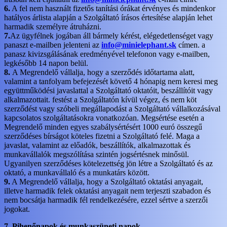
6.
A fel nem használt fizetős tanítási órákat érvényes és mindenkor
hatályos árlista alapján a Szolgáltató írásos értesítése alapján lehet
harmadik személyre átruházni.
7.
Az ügyfélnek jogában áll bármely kérést, elégedetlenséget vagy
panaszt e-mailben jelenteni az
info@minielephant.sk
címen. a
panasz kivizsgálásának eredményével telefonon vagy e-mailben,
legkésőbb 14 napon belül.
8.
A Megrendelő vállalja, hogy a szerződés időtartama alatt,
valamint a tanfolyam befejezését követő 4 hónapig nem keresi meg
együttműködési javaslattal a Szolgáltató oktatóit, beszállítóit vagy
alkalmazottait. festést a Szolgáltatón kívül végez, és nem köt
szerződést vagy szóbeli megállapodást a Szolgáltató vállalkozásával
kapcsolatos szolgáltatásokra vonatkozóan. Megsértése esetén a
Megrendelő minden egyes szabálysértésért 1000 euró összegű
szerződéses bírságot köteles fizetni a Szolgáltató felé. Maga a
javaslat, valamint az előadók, beszállítók, alkalmazottak és
munkavállalók megszólítása szintén jogsértésnek minősül.
Ugyanilyen szerződéses kötelezettség jön létre a Szolgáltató és az
oktató, a munkavállaló és a munkatárs között.
9.
A Megrendelő vállalja, hogy a Szolgáltató oktatási anyagait,
illetve harmadik felek oktatási anyagait nem terjeszti szabadon és
nem bocsátja harmadik fél rendelkezésére, ezzel sértve a szerzői
jogokat.
7. Pihenőnapok és munkaszüneti napok