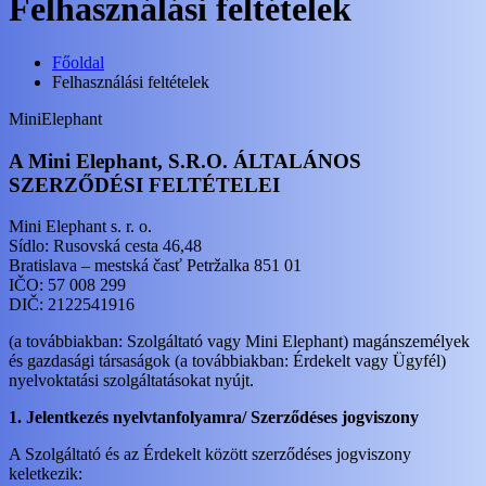
Felhasználási feltételek
Főoldal
Felhasználási feltételek
MiniElephant
A Mini Elephant, S.R.O. ÁLTALÁNOS
SZERZŐDÉSI FELTÉTELEI
Mini Elephant s. r. o.
Sídlo: Rusovská cesta 46,48
Bratislava – mestská časť Petržalka 851 01
IČO: 57 008 299
DIČ: 2122541916
(a továbbiakban: Szolgáltató vagy Mini Elephant) magánszemélyek
és gazdasági társaságok (a továbbiakban: Érdekelt vagy Ügyfél)
nyelvoktatási szolgáltatásokat nyújt.
1. J​elentkezés nyelvtanfolyamra/ Szerződéses jogviszony
A Szolgáltató és az Érdekelt között szerződéses jogviszony
keletkezik: