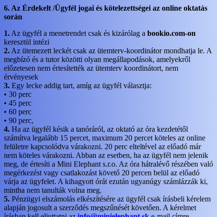
6. Az Érdekelt /Ügyfél jogai és kötelezettségei az online oktatás
során
1.
Az ügyfél a menetrendet csak és kizárólag a
bookio.com-on
keresztül intézi
2.
Az ütemezett leckét csak az ütemterv-koordinátor mondhatja le. A
megbízó és a tutor közötti olyan megállapodások, amelyekről
előzetesen nem értesítették az ütemterv koordinátort, nem
érvényesek
3.
Egy lecke addig tart, amíg az ügyfél választja:
• 30 perc
• 45 perc
• 60 perc
• 90 perc,
4.
Ha az ügyfél késik a tanóráról, az oktató az óra kezdetétől
számítva legalább 15 percet, maximum 20 percet köteles az online
felületre kapcsolódva várakozni. 20 perc elteltével az előadó már
nem köteles várakozni. Abban az esetben, ha az ügyfél nem jelenik
meg, de értesíti a Mini Elephant s.r.o. Az óra hátralévő részében való
megérkezést vagy csatlakozást követő 20 percen belül az előadó
várja az ügyfelet. A kihagyott órát ezután ugyanúgy számlázzák ki,
mintha nem tanulták volna meg.
5.
Pénzügyi elszámolás elkészítésére az ügyfél csak írásbeli kérelem
alapján jogosult a szerződés megszűnését követően. A kérelmet
írásban kell eljuttatni az
info@minielephant.sk
e-mail címre